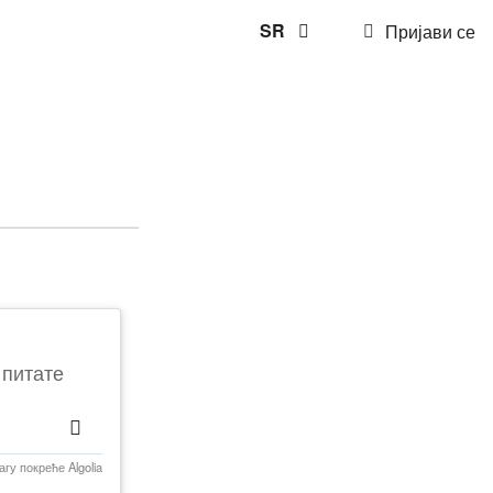
SR
Пријави се
 питате
агу покреће
Algolia