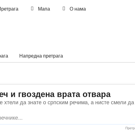
ретрага
Мапа
О нама
рага
Напредна претрага
еч и гвоздена врата отвара
е хтели да знате о српским речима, а нисте смели да
Претр