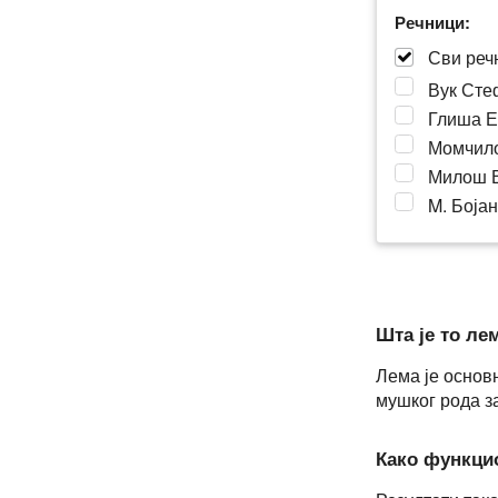
Речници:
Сви реч
Вук Сте
Глиша Е
Момчило
Милош В
M. Бојан
Шта је то ле
Лема је основн
мушког рода з
Како функци