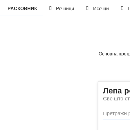
РАСКОВНИК
Речници
Исечци
П
Основна прет
Лепа р
Све што ст