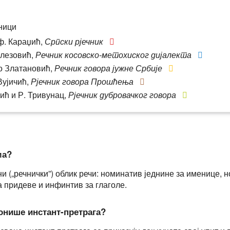
ници
ф. Караџић,
Српски рјечник
лезовић,
Речник косовско-метохиског дијалекта
 Златановић,
Речник говора јужне Србије
ујичић,
Рјечник говора Прошћења
ић и Р. Тривунац,
Рјечник дубровачког говора
ма?
и („речнички”) облик речи: номинатив једнине за именице, 
а придеве и инфинтив за глаголе.
онише инстант-претрага?