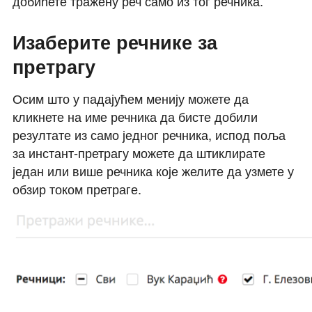
добићете тражену реч само из тог речника.
Изаберите речнике за
претрагу
Осим што у падајућем менију можете да
кликнете на име речника да бисте добили
резултате из само једног речника, испод поља
за инстант-претрагу можете да штиклирате
један или више речника које желите да узмете у
обзир током претраге.