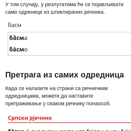
У том случају, у резлутатима ће се појављивати
само одренице из штиклираних речника.
Претрага из самих одредница
Када се налазите на страни са речничким
одредницама, можете да наставите
претраживање у сваком речнику понаособ.