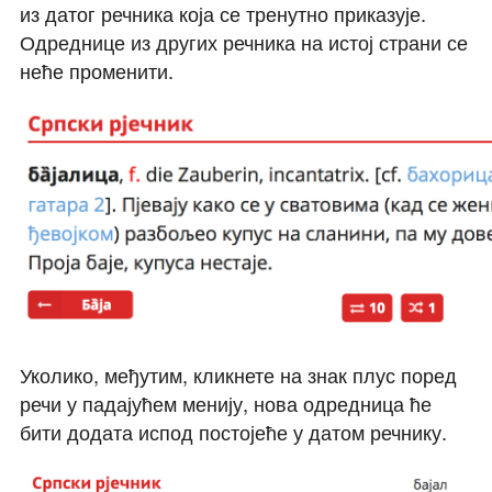
из датог речника која се тренутно приказује.
Одреднице из других речника на истој страни се
неће променити.
Уколико, међутим, кликнете на знак плус поред
речи у падајућем менију, нова одредница ће
бити додата испод постојеће у датом речнику.