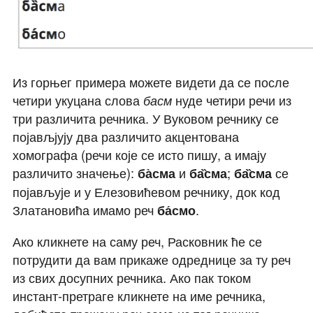
Из горњег примера можете видети да се после
четири укуцана слова
басм
нуде четири речи из
три различита речника. У Вуковом речнику се
појављјују два различито акцентована
хомографа (речи које се исто пишу, а имају
различито значење):
ба̀сма
и
ба̏сма
;
ба̏сма
се
појављује и у Елезовићевом речнику, док код
Златановића имамо реч
ба́смо
.
Ако кликнете на саму реч, Расковник ће се
потрудити да вам прикаже одреднице за ту реч
из свих досупних речника. Ако пак током
инстант-претраге кликнете на име речника,