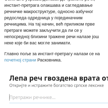
инстант-претрага олакшава и сагледавање
речничке макроструктуре, односно азбучног
редоследа одредница у појединачним
речницима. На тај начин, већ приликом прве
претраге можете закључити да ли се у
непосредној близини тражене речи налазе још
неке које би вас могле занимати.
Главно поље за инстант-претрагу налази се на
почетној страни
Расковника.