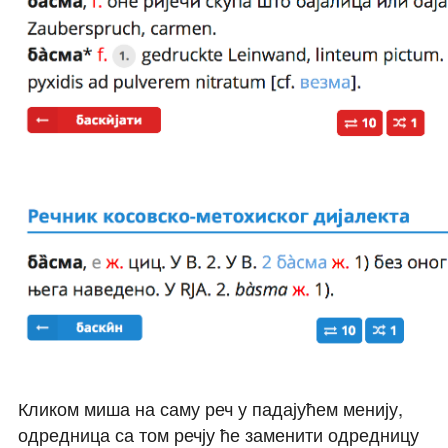
Кликом миша на саму реч у падајућем менију,
одредница са том речју ће заменити одредницу