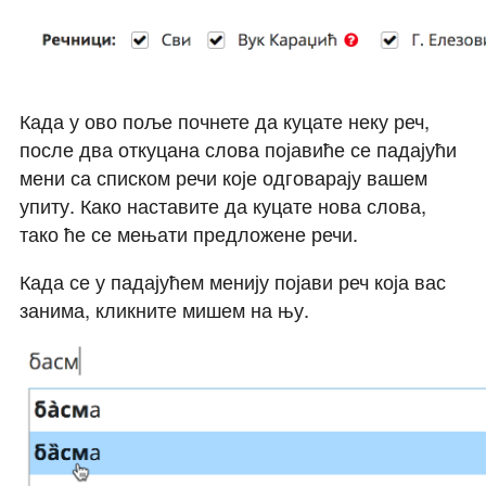
Када у ово поље почнете да куцате неку реч,
после два откуцана слова појавиће се падајући
мени са списком речи које одговарају вашем
упиту. Како наставите да куцате нова слова,
тако ће се мењати предложене речи.
Када се у падајућем менију појави реч која вас
занима, кликните мишем на њу.