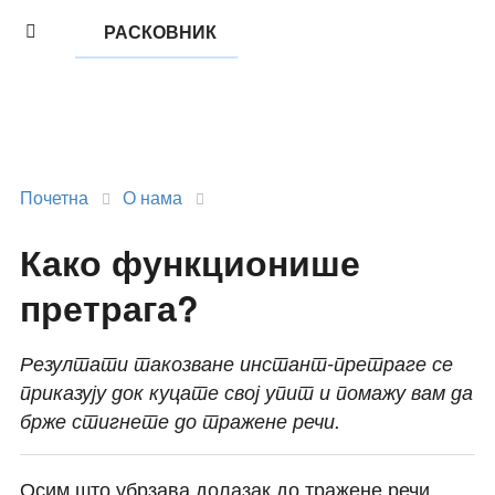
РАСКОВНИК
Почетна
О нама
Како функционише
претрага?
Резултати такозване инстант-претраге се
приказују док куцате свој упит и помажу вам да
брже стигнете до тражене речи.
Осим што убрзава долазак до тражене речи,