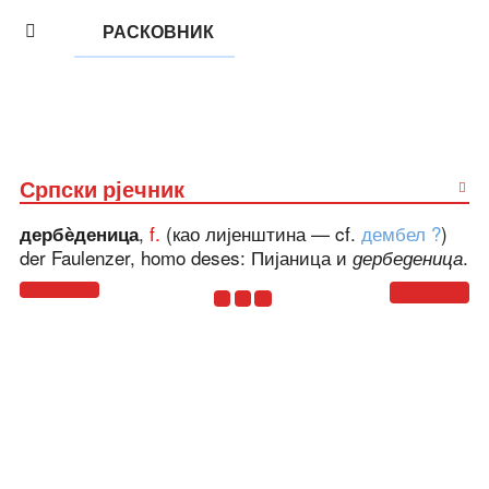
РАСКОВНИК
Српски рјечник
,
f.
(
као лијенштина
—
cf.
дембел
?
)
дербѐденица
der Faulenzer
,
homo deses
:
Пијаница и
.
дербеденица