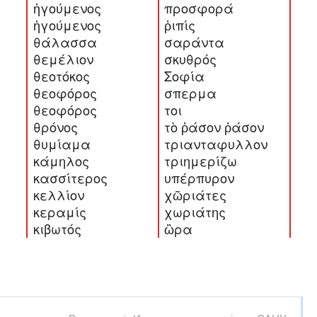
ἡγούμενος
προσφορά
ἡγούμενος
ῥιπίς
θάλασσα
σαράντα
θεμέλιον
σκυθρός
θεοτόκος
Σοφία
θεοφόρος
σπερμα
θεοφόρος
τοι
θρόνος
τὸ ῥάσον ῥάσον
θυμίαμα
τριανταφυλλον
κάμηλος
τριημερίζω
κασσίτερος
υπέρπυρον
κελλίον
χῶριάτες
κεραμίς
χωριάτης
κιβωτός
ὣρα