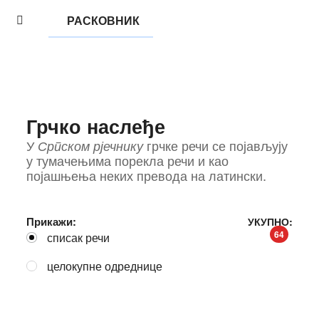
РАСКОВНИК
Грчко наслеђе
У
Српском рјечнику
грчке речи се појављују
у тумачењима порекла речи и као
појашњења неких превода на латински.
Прикажи:
УКУПНО:
64
списак речи
целокупне одреднице