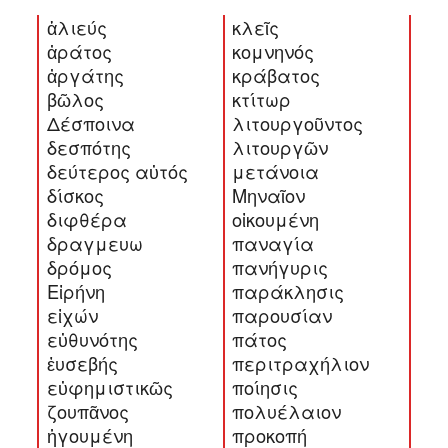
ἁλιεύς
κλεῖς
ἀράτος
κομνηνός
ἀργάτης
κράβατος
βῶλος
κτίτωρ
Δέσποινα
λιτουργοῦντος
δεσπότης
λιτουργῶν
δεύτερος αὐτός
μετάνοια
δίσκος
Μηναῖον
διφθέρα
οἰκουμένη
δραγμευω
παναγία
δρόμος
πανήγυρις
Εἰρήνη
παράκλησις
εἰχών
παρουσίαν
εὐθυνότης
πάτος
ἐυσεβής
περιτραχήλιον
εὐφημιστικῶς
ποίησις
ζουπᾶνος
πολυέλαιον
ἡγουμένη
προκοπή